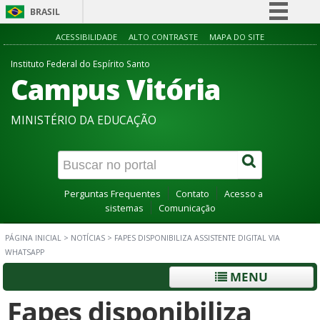
BRASIL
Simplifique!
ACESSIBILIDADE
ALTO CONTRASTE
MAPA DO SITE
Comunica BR
Instituto Federal do Espírito Santo
Campus Vitória
Participe
Acesso à informação
MINISTÉRIO DA EDUCAÇÃO
Legislação
Canais
Perguntas Frequentes
Contato
Acesso a
sistemas
Comunicação
PÁGINA INICIAL
>
NOTÍCIAS
>
FAPES DISPONIBILIZA ASSISTENTE DIGITAL VIA
WHATSAPP
MENU
Fapes disponibiliza