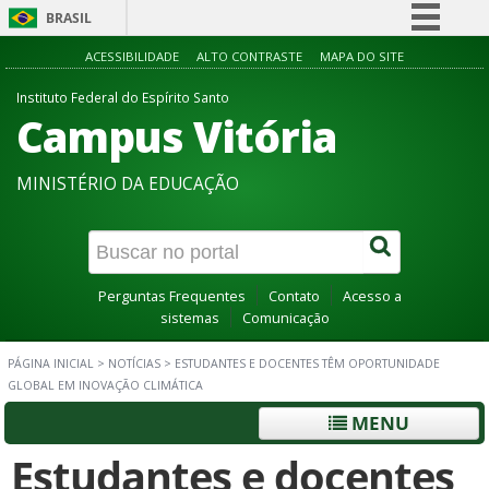
BRASIL
Simplifique!
ACESSIBILIDADE
ALTO CONTRASTE
MAPA DO SITE
Comunica BR
Instituto Federal do Espírito Santo
Campus Vitória
Participe
Acesso à informação
MINISTÉRIO DA EDUCAÇÃO
Legislação
Canais
Perguntas Frequentes
Contato
Acesso a
sistemas
Comunicação
PÁGINA INICIAL
>
NOTÍCIAS
>
ESTUDANTES E DOCENTES TÊM OPORTUNIDADE
GLOBAL EM INOVAÇÃO CLIMÁTICA
MENU
Estudantes e docentes