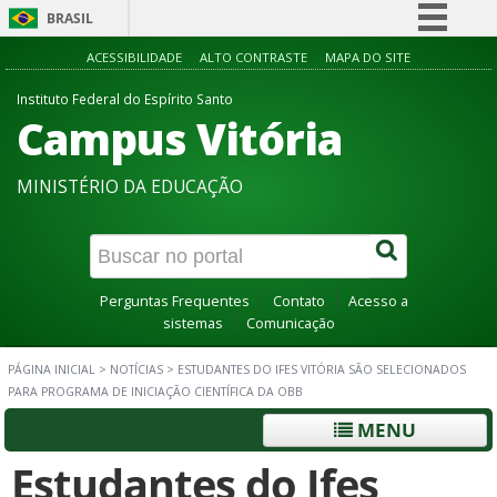
BRASIL
Simplifique!
ACESSIBILIDADE
ALTO CONTRASTE
MAPA DO SITE
Comunica BR
Instituto Federal do Espírito Santo
Campus Vitória
Participe
Acesso à informação
MINISTÉRIO DA EDUCAÇÃO
Legislação
Canais
Perguntas Frequentes
Contato
Acesso a
sistemas
Comunicação
PÁGINA INICIAL
>
NOTÍCIAS
>
ESTUDANTES DO IFES VITÓRIA SÃO SELECIONADOS
PARA PROGRAMA DE INICIAÇÃO CIENTÍFICA DA OBB
MENU
Estudantes do Ifes