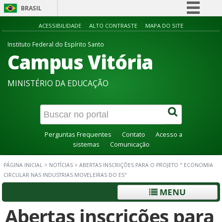
BRASIL
Simplifique!
ACESSIBILIDADE
ALTO CONTRASTE
MAPA DO SITE
Comunica BR
Instituto Federal do Espírito Santo
Campus Vitória
Participe
Acesso à informação
MINISTÉRIO DA EDUCAÇÃO
Legislação
Canais
Perguntas Frequentes
Contato
Acesso a
sistemas
Comunicação
PÁGINA INICIAL
>
NOTÍCIAS
>
ABERTAS INSCRIÇÕES PARA O PROJETO " ECONOMIA
CIRCULAR NAS INDUSTRIAS MOVELEIRAS DO ES"
MENU
Abertas inscrições para