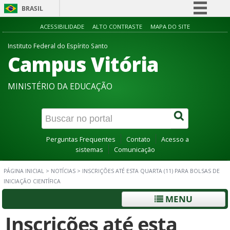
BRASIL
Simplifique!
ACESSIBILIDADE
ALTO CONTRASTE
MAPA DO SITE
Comunica BR
Instituto Federal do Espírito Santo
Campus Vitória
Participe
Acesso à informação
MINISTÉRIO DA EDUCAÇÃO
Legislação
Canais
Perguntas Frequentes
Contato
Acesso a
sistemas
Comunicação
PÁGINA INICIAL
>
NOTÍCIAS
>
INSCRIÇÕES ATÉ ESTA QUARTA (11) PARA BOLSAS DE
INICIAÇÃO CIENTÍFICA
MENU
Inscrições até esta