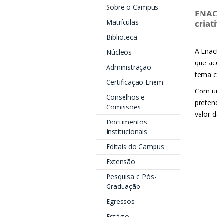
Sobre o Campus
ENACX
Matrículas
criat
Biblioteca
A Enac
Núcleos
que ac
Administração
tema c
Certificação Enem
Com um
Conselhos e
preten
Comissões
valor d
Documentos
Institucionais
Editais do Campus
Extensão
Pesquisa e Pós-
Graduação
Egressos
Estágio