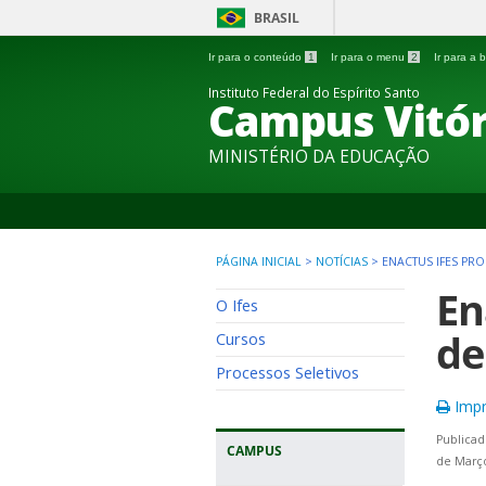
BRASIL
Ir para o conteúdo
1
Ir para o menu
2
Ir para a
Instituto Federal do Espírito Santo
Campus Vitór
MINISTÉRIO DA EDUCAÇÃO
PÁGINA INICIAL
>
NOTÍCIAS
>
ENACTUS IFES PR
En
O Ifes
de
Cursos
Processos Seletivos
Impr
Publicad
CAMPUS
de Março