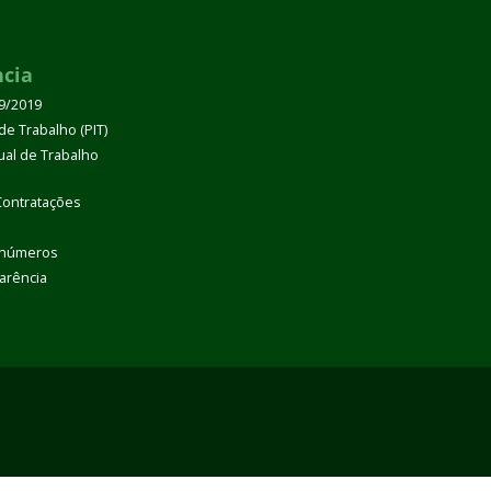
ncia
39/2019
de Trabalho (PIT)
dual de Trabalho
Contratações
 números
arência