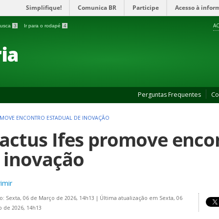
Simplifique!
Comunica BR
Participe
Acesso à infor
AC
 busca
3
Ir para o rodapé
4
ia
Perguntas Frequentes
Co
OMOVE ENCONTRO ESTADUAL DE INOVAÇÃO
actus Ifes promove enco
 inovação
imir
o: Sexta, 06 de Março de 2026, 14h13
|
Última atualização em Sexta, 06
 de 2026, 14h13