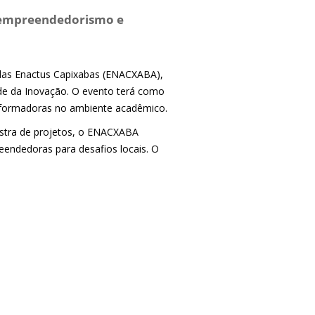
r empreendedorismo e
 das Enactus Capixabas (ENACXABA),
ade da Inovação. O evento terá como
nsformadoras no ambiente acadêmico.
stra de projetos, o ENACXABA
eendedoras para desafios locais. O