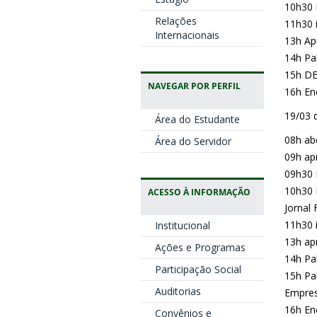
10h30 
Relações
11h30 
Internacionais
13h Ap
14h Pal
15h D
NAVEGAR POR PERFIL
16h En
19/03 q
Área do Estudante
08h abe
Área do Servidor
09h ap
09h30 
10h30 
ACESSO À INFORMAÇÃO
Jornal 
11h30 
Institucional
13h ap
Ações e Programas
14h Pa
Participação Social
15h Pa
Auditorias
Empres
16h En
Convênios e