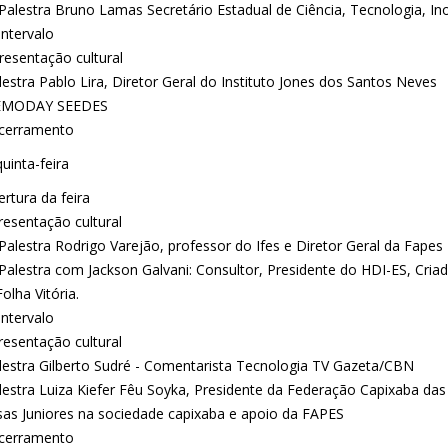
Palestra Bruno Lamas Secretário Estadual de Ciência, Tecnologia, In
intervalo
resentação cultural
estra Pablo Lira, Diretor Geral do Instituto Jones dos Santos Neves
EMODAY SEEDES
cerramento
uinta-feira
rtura da feira
resentação cultural
Palestra Rodrigo Varejão, professor do Ifes e Diretor Geral da Fapes
Palestra com Jackson Galvani: Consultor, Presidente do HDI-ES, Cria
Folha Vitória.
intervalo
resentação cultural
lestra Gilberto Sudré - Comentarista Tecnologia TV Gazeta/CBN
lestra Luiza Kiefer Fêu Soyka, Presidente da Federação Capixaba da
as Juniores na sociedade capixaba e apoio da FAPES
cerramento