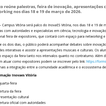
o reúne palestras, feira de inovação, apresentações c
rking nos dias 18 e 19 de março de 2026.
 – Campus Vitória será palco do InovaES Vitória, nos dias 18 e 19 de
ras com autoridades e especialistas em ciência, tecnologia e inovação
ional feira de expositores, que contará com espaço para networking e
e os dois dias, o público poderá acompanhar debates sobre inovaçã
des interativas e assistir a apresentações musicais e culturais. Os a
r o espaço da feira tanto nos intervalos quanto no contraturno. Além
m atuar como expositores podem se inscrever pelo link:
https://form
mais a integração entre a comunidade acadêmica e o ecossistema de
mação Inovaes Vitória
uarta-feira
rtura da feira
resentação cultural
ertura oficial com autoridades