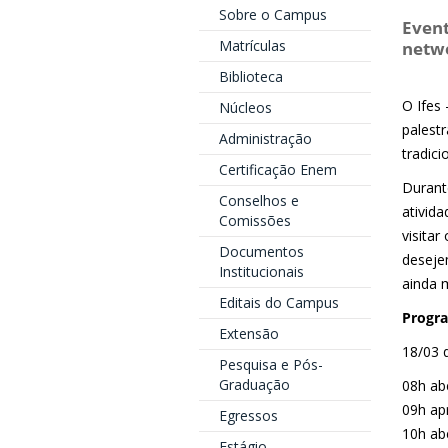
Sobre o Campus
Event
Matrículas
netwo
Biblioteca
O Ifes
Núcleos
palest
Administração
tradic
Certificação Enem
Durant
Conselhos e
ativida
Comissões
visita
Documentos
deseje
Institucionais
ainda 
Editais do Campus
Progra
Extensão
18/03 q
Pesquisa e Pós-
Graduação
08h abe
09h ap
Egressos
10h ab
Estágio