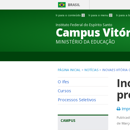
BRASIL
Ir para o conteúdo
1
Ir para o menu
2
Ir para a
Instituto Federal do Espírito Santo
Campus Vitór
MINISTÉRIO DA EDUCAÇÃO
PÁGINA INICIAL
>
NOTÍCIAS
>
INOVAES VITÓRIA
In
O Ifes
pr
Cursos
Processos Seletivos
Impr
Publicad
CAMPUS
de Março