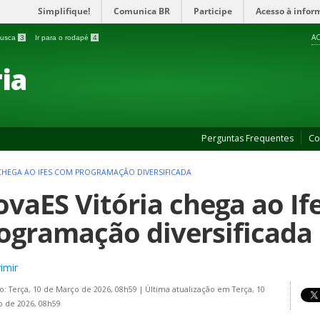
Simplifique!
Comunica BR
Participe
Acesso à infor
AC
 busca
3
Ir para o rodapé
4
ia
Perguntas Frequentes
Co
 CHEGA AO IFES COM PROGRAMAÇÃO DIVERSIFICADA
ovaES Vitória chega ao I
ogramação diversificada
imir
o: Terça, 10 de Março de 2026, 08h59
|
Última atualização em Terça, 10
 de 2026, 08h59