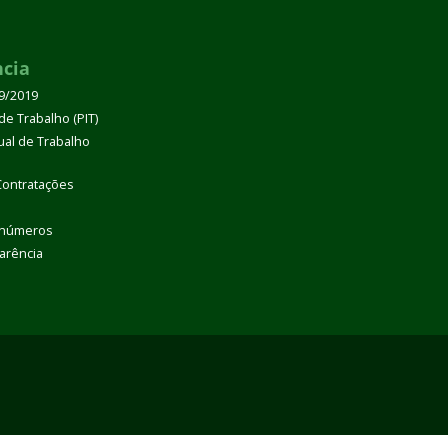
ncia
39/2019
de Trabalho (PIT)
dual de Trabalho
Contratações
 números
arência