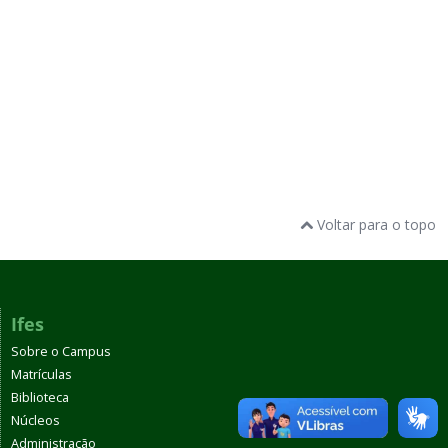
Voltar para o topo
Ifes
Sobre o Campus
Matrículas
Biblioteca
Núcleos
Administração