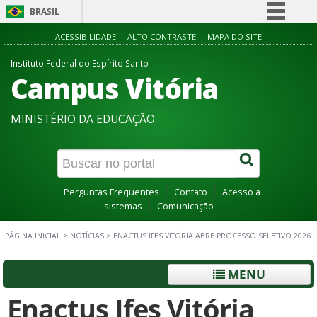
BRASIL
Simplifique!
ACESSIBILIDADE
ALTO CONTRASTE
MAPA DO SITE
Comunica BR
Instituto Federal do Espírito Santo
Campus Vitória
Participe
Acesso à informação
MINISTÉRIO DA EDUCAÇÃO
Legislação
Canais
Perguntas Frequentes
Contato
Acesso a
sistemas
Comunicação
PÁGINA INICIAL
>
NOTÍCIAS
>
ENACTUS IFES VITÓRIA ABRE PROCESSO SELETIVO 2026
MENU
Enactus Ifes Vitória