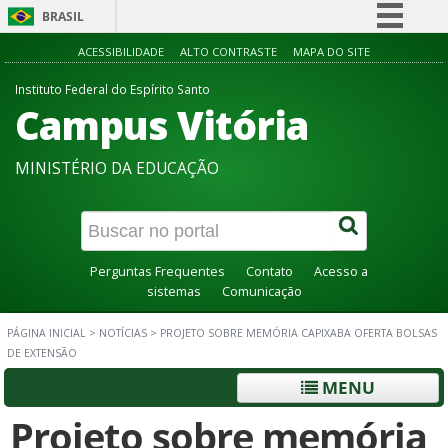
BRASIL
Simplifique!
ACESSIBILIDADE
ALTO CONTRASTE
MAPA DO SITE
Comunica BR
Instituto Federal do Espírito Santo
Campus Vitória
Participe
Acesso à informação
MINISTÉRIO DA EDUCAÇÃO
Legislação
Canais
Perguntas Frequentes
Contato
Acesso a
sistemas
Comunicação
PÁGINA INICIAL
>
NOTÍCIAS
>
PROJETO SOBRE MEMÓRIA CAPIXABA OFERTA BOLSAS
DE EXTENSÃO
MENU
Projeto sobre memória