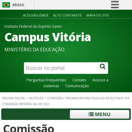
BRASIL
Simplifique!
ACESSIBILIDADE
ALTO CONTRASTE
MAPA DO SITE
Comunica BR
Instituto Federal do Espírito Santo
Campus Vitória
Participe
Acesso à informação
MINISTÉRIO DA EDUCAÇÃO
Legislação
Canais
Perguntas Frequentes
Contato
Acesso a
sistemas
Comunicação
PÁGINA INICIAL
>
NOTÍCIAS
>
COMISSÃO ORGANIZADORA DIVULGA RESULTADO DA
CHAMADA INTERNA DA XIII SIGI
MENU
Comissão