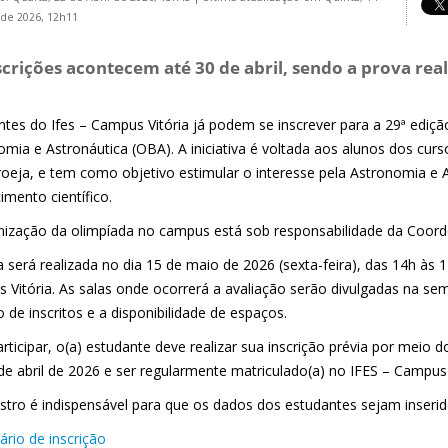
de 2026, 12h11
scrições acontecem até 30 de abril, sendo a prova real
ntes do Ifes – Campus Vitória já podem se inscrever para a 29ª ediçã
omia e Astronáutica (OBA). A iniciativa é voltada aos alunos dos cur
roeja, e tem como objetivo estimular o interesse pela Astronomia e
imento científico.
nização da olimpíada no campus está sob responsabilidade da Coorde
 será realizada no dia 15 de maio de 2026 (sexta-feira), das 14h às 1
 Vitória. As salas onde ocorrerá a avaliação serão divulgadas na s
de inscritos e a disponibilidade de espaços.
rticipar, o(a) estudante deve realizar sua inscrição prévia por meio d
de abril de 2026 e ser regularmente matriculado(a) no IFES – Campus 
stro é indispensável para que os dados dos estudantes sejam inserido
ário de inscrição