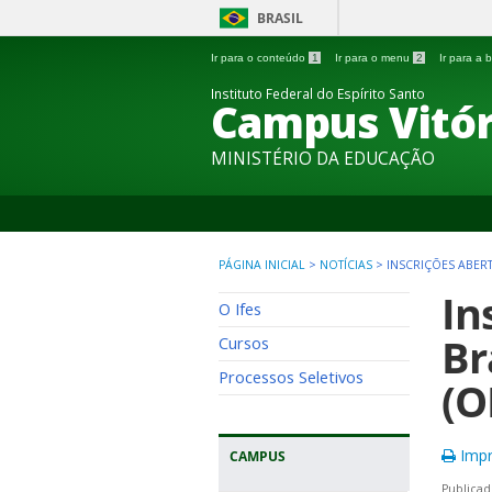
BRASIL
Ir para o conteúdo
1
Ir para o menu
2
Ir para a
Instituto Federal do Espírito Santo
Campus Vitór
MINISTÉRIO DA EDUCAÇÃO
PÁGINA INICIAL
>
NOTÍCIAS
>
INSCRIÇÕES ABERT
In
O Ifes
Br
Cursos
Processos Seletivos
(O
Impr
CAMPUS
Publicad