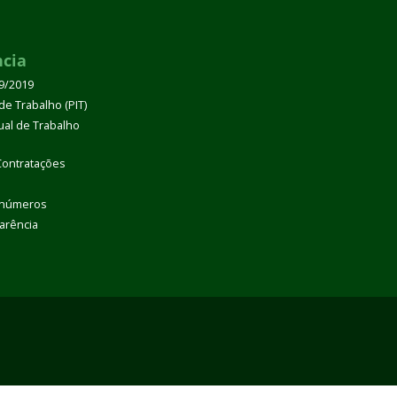
ncia
39/2019
de Trabalho (PIT)
dual de Trabalho
Contratações
 números
arência