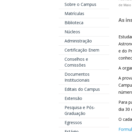
Sobre o Campus
de Maio 
Matrículas
As in
Biblioteca
Núcleos
Estuda
Administração
Astron
Certificação Enem
e do P
conhec
Conselhos e
Comissões
A orga
Documentos
A prova
Institucionais
Campus
Editais do Campus
número 
Extensão
Para pa
Pesquisa e Pós-
dia 30 
Graduação
O cada
Egressos
Formul
Estágio