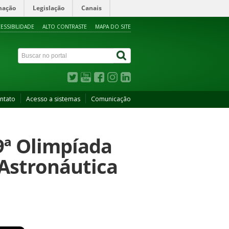
mação
Legislação
Canais
ESSIBILIDADE
ALTO CONTRASTE
MAPA DO SITE
ntato
Acesso a sistemas
Comunicação
9ª Olimpíada
 Astronáutica