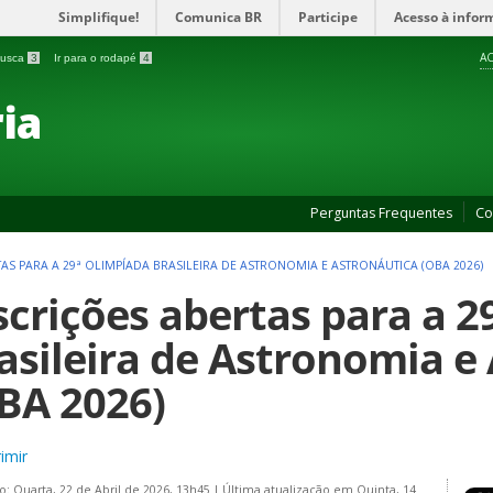
Simplifique!
Comunica BR
Participe
Acesso à infor
AC
 busca
3
Ir para o rodapé
4
ia
Perguntas Frequentes
Co
AS PARA A 29ª OLIMPÍADA BRASILEIRA DE ASTRONOMIA E ASTRONÁUTICA (OBA 2026)
scrições abertas para a 2
asileira de Astronomia e
BA 2026)
imir
o: Quarta, 22 de Abril de 2026, 13h45
|
Última atualização em Quinta, 14