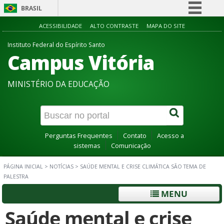
BRASIL
Simplifique!
ACESSIBILIDADE
ALTO CONTRASTE
MAPA DO SITE
Comunica BR
Instituto Federal do Espírito Santo
Campus Vitória
Participe
Acesso à informação
MINISTÉRIO DA EDUCAÇÃO
Legislação
Canais
Perguntas Frequentes
Contato
Acesso a
sistemas
Comunicação
PÁGINA INICIAL
>
NOTÍCIAS
>
SAÚDE MENTAL E CRISE CLIMÁTICA SÃO TEMA DE
PALESTRA
MENU
Saúde mental e crise