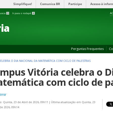
Simplifique!
Comunica BR
Participe
Acesso à infor
AC
 busca
3
Ir para o rodapé
4
ia
Perguntas Frequentes
Co
CELEBRA O DIA NACIONAL DA MATEMÁTICA COM CICLO DE PALESTRAS
mpus Vitória celebra o D
temática com ciclo de p
imir
o: Quinta, 23 de Abril de 2026, 09h11
|
Última atualização em Quinta, 23
 de 2026, 09h14