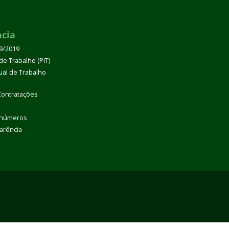
ncia
39/2019
de Trabalho (PIT)
dual de Trabalho
Contratações
 números
arência