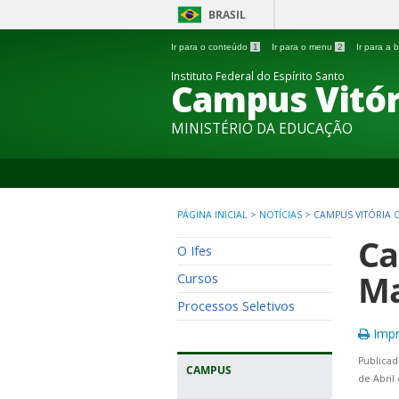
BRASIL
Ir para o conteúdo
1
Ir para o menu
2
Ir para a
Instituto Federal do Espírito Santo
Campus Vitór
MINISTÉRIO DA EDUCAÇÃO
PÁGINA INICIAL
>
NOTÍCIAS
>
CAMPUS VITÓRIA 
Ca
O Ifes
Ma
Cursos
Processos Seletivos
Impr
Publicad
CAMPUS
de Abril