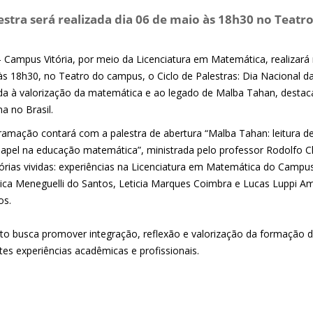
estra será realizada dia 06 de maio às 18h30 no Teat
 - Campus Vitória, por meio da Licenciatura em Matemática, realizará
 às 18h30, no Teatro do campus, o Ciclo de Palestras: Dia Nacional da
da à valorização da matemática e ao legado de Malba Tahan, destac
ina no Brasil.
ramação contará com a palestra de abertura “Malba Tahan: leitura d
papel na educação matemática”, ministrada pelo professor Rodolfo
órias vividas: experiências na Licenciatura em Matemática do Campus 
sica Meneguelli do Santos, Leticia Marques Coimbra e Lucas Luppi 
os.
to busca promover integração, reflexão e valorização da formação d
tes experiências acadêmicas e profissionais.