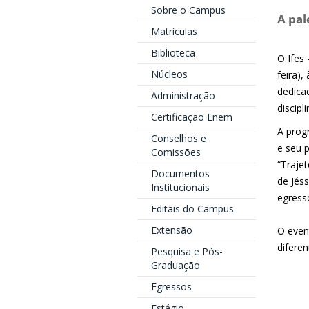
Sobre o Campus
A pal
Matrículas
Biblioteca
O Ifes
Núcleos
feira),
dedica
Administração
discipl
Certificação Enem
A prog
Conselhos e
e seu 
Comissões
“Trajet
Documentos
de Jés
Institucionais
egress
Editais do Campus
Extensão
O even
diferen
Pesquisa e Pós-
Graduação
Egressos
Estágio