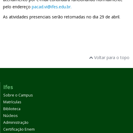
pelo endereço
pacad.vi@ifes.edu.br.
As atividades presenciais serão retomadas no dia 29 de abril.
Voltar para o topo
Ifes
Sobre o Campus
Matrículas
Biblioteca
Núcleos
Administração
Certificação Enem