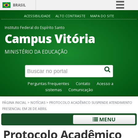
BRASIL
Simplifique!
ACESSIBILIDADE
ALTO CONTRASTE
MAPA DO SITE
Comunica BR
Instituto Federal do Espírito Santo
Campus Vitória
Participe
Acesso à informação
MINISTÉRIO DA EDUCAÇÃO
Legislação
Canais
Perguntas Frequentes
Contato
Acesso a
sistemas
Comunicação
PÁGINA INICIAL
>
NOTÍCIAS
>
PROTOCOLO ACADÊMICO SUSPENDE ATENDIMENTO
PRESENCIAL EM 28 DE ABRIL
MENU
Protocolo Acadêmico