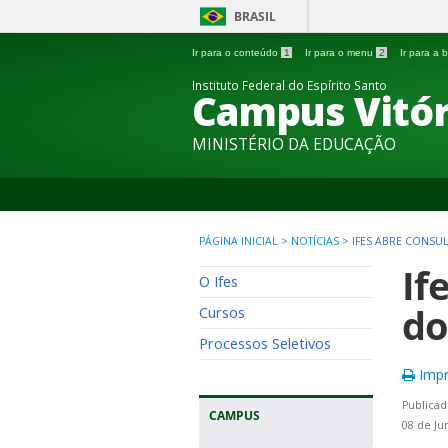
BRASIL
Ir para o conteúdo
1
Ir para o menu
2
Ir para a
Instituto Federal do Espírito Santo
Campus Vitór
MINISTÉRIO DA EDUCAÇÃO
PÁGINA INICIAL
>
NOTÍCIAS
>
IFES ABRE CONSUL
If
O Ifes
do
Cursos
Processos Seletivos
Impr
Publicad
CAMPUS
08 de Ju