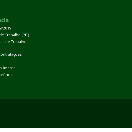
ncia
39/2019
de Trabalho (PIT)
dual de Trabalho
Contratações
 números
arência