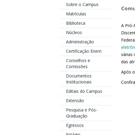
Sobre o Campus
Comun
Matrículas
Biblioteca
A Pró-R
Núcleos
Discen
Federa
Administração
eletrôn
Certificação Enem
várias 
Conselhos e
das atr
Comissões
Após o
Documentos
Institucionais
Confir
Editais do Campus
Extensão
Pesquisa e Pós-
Graduação
Egressos
Estágio