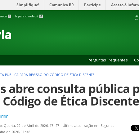
Simplifique!
Comunica BR
Participe
Acesso à infor
AC
 busca
3
Ir para o rodapé
4
ia
Perguntas Frequentes
Co
TA PÚBLICA PARA REVISÃO DO CÓDIGO DE ÉTICA DISCENTE
es abre consulta pública 
 Código de Ética Discente
imir
o: Quarta, 29 de Abril de 2026, 17h27
|
Última atualização em Segunda,
nho de 2026, 11h45