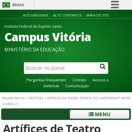
BRASIL
Simplifique!
ACESSIBILIDADE
ALTO CONTRASTE
MAPA DO SITE
Comunica BR
Instituto Federal do Espírito Santo
Campus Vitória
Participe
Acesso à informação
MINISTÉRIO DA EDUCAÇÃO
Legislação
Canais
Perguntas Frequentes
Contato
Acesso a
sistemas
Comunicação
PÁGINA INICIAL
>
NOTÍCIAS
>
ARTÍFICES DE TEATRO ESTREIA “AS CENTENÁRIAS” NESTA
QUINTA (7)
MENU
Artífices de Teatro