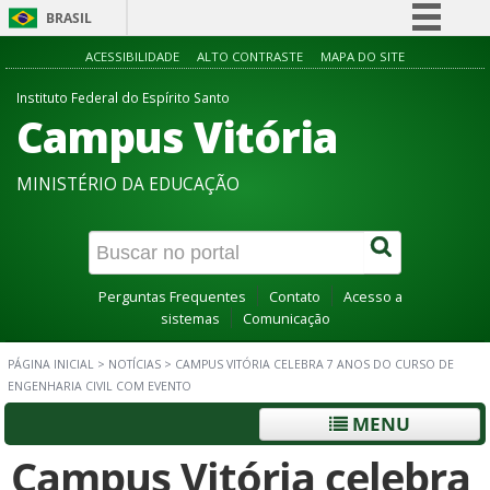
BRASIL
Simplifique!
ACESSIBILIDADE
ALTO CONTRASTE
MAPA DO SITE
Comunica BR
Instituto Federal do Espírito Santo
Campus Vitória
Participe
Acesso à informação
MINISTÉRIO DA EDUCAÇÃO
Legislação
Canais
Perguntas Frequentes
Contato
Acesso a
sistemas
Comunicação
PÁGINA INICIAL
>
NOTÍCIAS
>
CAMPUS VITÓRIA CELEBRA 7 ANOS DO CURSO DE
ENGENHARIA CIVIL COM EVENTO
MENU
Campus Vitória celebra