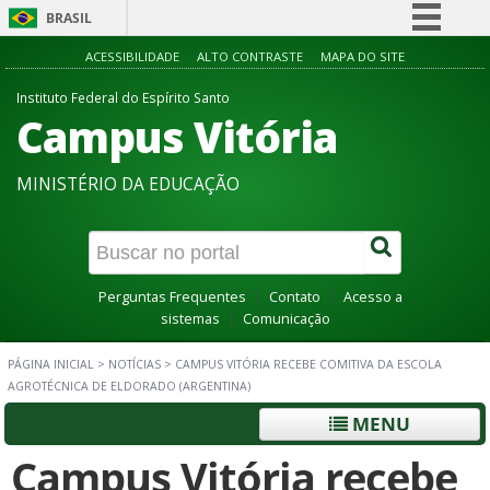
BRASIL
Simplifique!
ACESSIBILIDADE
ALTO CONTRASTE
MAPA DO SITE
Comunica BR
Instituto Federal do Espírito Santo
Campus Vitória
Participe
Acesso à informação
MINISTÉRIO DA EDUCAÇÃO
Legislação
Canais
Perguntas Frequentes
Contato
Acesso a
sistemas
Comunicação
PÁGINA INICIAL
>
NOTÍCIAS
>
CAMPUS VITÓRIA RECEBE COMITIVA DA ESCOLA
AGROTÉCNICA DE ELDORADO (ARGENTINA)
MENU
Campus Vitória recebe