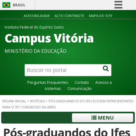
BRASIL
Simplifique!
ACESSIBILIDADE
ALTO CONTRASTE
MAPA DO SITE
Comunica BR
Instituto Federal do Espírito Santo
Campus Vitória
Participe
Acesso à informação
MINISTÉRIO DA EDUCAÇÃO
Legislação
Canais
Perguntas Frequentes
Contato
Acesso a
sistemas
Comunicação
PÁGINA INICIAL
>
NOTÍCIAS
>
PÓS-GRADUANDOS DO IFES ELEGEM REPRESENTANTES
PARA O 30º CONGRESSO DA ANPG
MENU
Pós-graduandos do Ifes