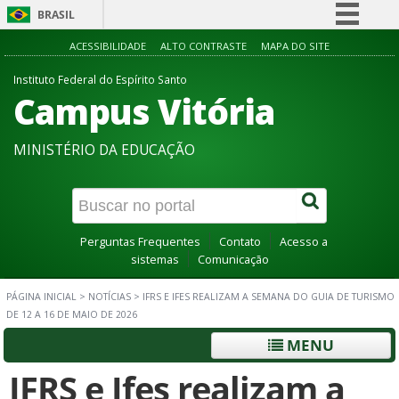
BRASIL
Simplifique!
ACESSIBILIDADE
ALTO CONTRASTE
MAPA DO SITE
Comunica BR
Instituto Federal do Espírito Santo
Campus Vitória
Participe
Acesso à informação
MINISTÉRIO DA EDUCAÇÃO
Legislação
Canais
Perguntas Frequentes
Contato
Acesso a
sistemas
Comunicação
PÁGINA INICIAL
>
NOTÍCIAS
>
IFRS E IFES REALIZAM A SEMANA DO GUIA DE TURISMO
DE 12 A 16 DE MAIO DE 2026
MENU
IFRS e Ifes realizam a