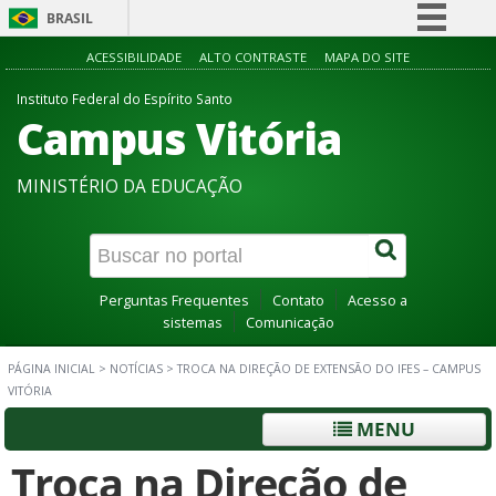
BRASIL
Simplifique!
ACESSIBILIDADE
ALTO CONTRASTE
MAPA DO SITE
Comunica BR
Instituto Federal do Espírito Santo
Campus Vitória
Participe
Acesso à informação
MINISTÉRIO DA EDUCAÇÃO
Legislação
Canais
Perguntas Frequentes
Contato
Acesso a
sistemas
Comunicação
PÁGINA INICIAL
>
NOTÍCIAS
>
TROCA NA DIREÇÃO DE EXTENSÃO DO IFES – CAMPUS
VITÓRIA
MENU
Troca na Direção de