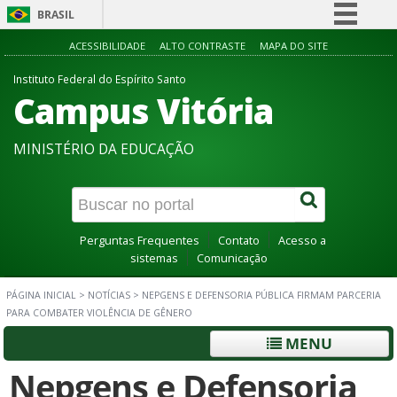
BRASIL
Simplifique!
ACESSIBILIDADE
ALTO CONTRASTE
MAPA DO SITE
Comunica BR
Instituto Federal do Espírito Santo
Campus Vitória
Participe
Acesso à informação
MINISTÉRIO DA EDUCAÇÃO
Legislação
Canais
Perguntas Frequentes
Contato
Acesso a
sistemas
Comunicação
PÁGINA INICIAL
>
NOTÍCIAS
>
NEPGENS E DEFENSORIA PÚBLICA FIRMAM PARCERIA
PARA COMBATER VIOLÊNCIA DE GÊNERO
MENU
Nepgens e Defensoria