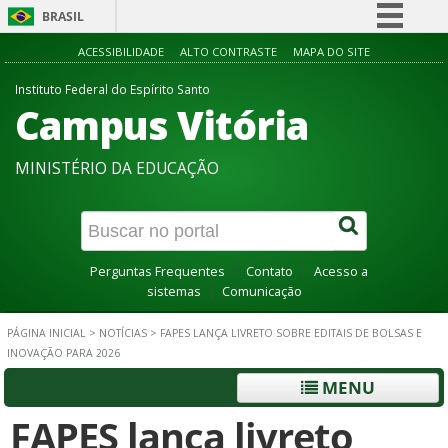
BRASIL
Simplifique!
ACESSIBILIDADE
ALTO CONTRASTE
MAPA DO SITE
Comunica BR
Instituto Federal do Espírito Santo
Campus Vitória
Participe
Acesso à informação
MINISTÉRIO DA EDUCAÇÃO
Legislação
Canais
Perguntas Frequentes
Contato
Acesso a
sistemas
Comunicação
PÁGINA INICIAL
>
NOTÍCIAS
>
FAPES LANÇA LIVRETO SOBRE EDITAIS DE BOLSAS E
INOVAÇÃO PARA 2026
MENU
FAPES lança livreto