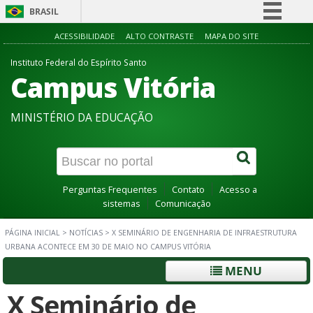
BRASIL
Simplifique!
ACESSIBILIDADE
ALTO CONTRASTE
MAPA DO SITE
Comunica BR
Instituto Federal do Espírito Santo
Campus Vitória
Participe
Acesso à informação
MINISTÉRIO DA EDUCAÇÃO
Legislação
Canais
Perguntas Frequentes
Contato
Acesso a
sistemas
Comunicação
PÁGINA INICIAL
>
NOTÍCIAS
>
X SEMINÁRIO DE ENGENHARIA DE INFRAESTRUTURA
URBANA ACONTECE EM 30 DE MAIO NO CAMPUS VITÓRIA
MENU
X Seminário de