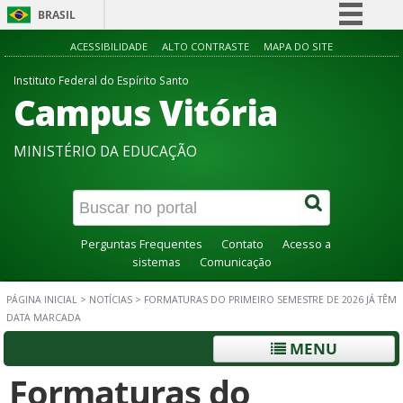
BRASIL
Simplifique!
ACESSIBILIDADE
ALTO CONTRASTE
MAPA DO SITE
Comunica BR
Instituto Federal do Espírito Santo
Campus Vitória
Participe
Acesso à informação
MINISTÉRIO DA EDUCAÇÃO
Legislação
Canais
Perguntas Frequentes
Contato
Acesso a
sistemas
Comunicação
PÁGINA INICIAL
>
NOTÍCIAS
>
FORMATURAS DO PRIMEIRO SEMESTRE DE 2026 JÁ TÊM
DATA MARCADA
MENU
Formaturas do