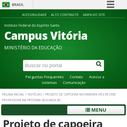
BRASIL
Simplifique!
ACESSIBILIDADE
ALTO CONTRASTE
MAPA DO SITE
Comunica BR
Instituto Federal do Espírito Santo
Campus Vitória
Participe
Acesso à informação
MINISTÉRIO DA EDUCAÇÃO
Legislação
Canais
Perguntas Frequentes
Contato
Acesso a
sistemas
Comunicação
PÁGINA INICIAL
>
NOTÍCIAS
>
PROJETO DE CAPOEIRA MOVIMENTA IFES RECEBE
PROFESSORA NA PRÓXIMA SEGUNDA (8)
MENU
Projeto de capoeira