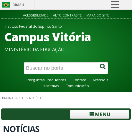
BRASIL
Simplifique!
ACESSIBILIDADE
ALTO CONTRASTE
MAPA DO SITE
Comunica BR
Instituto Federal do Espírito Santo
Campus Vitória
Participe
Acesso à informação
MINISTÉRIO DA EDUCAÇÃO
Legislação
Canais
Perguntas Frequentes
Contato
Acesso a
sistemas
Comunicação
PÁGINA INICIAL
>
NOTÍCIAS
MENU
NOTÍCIAS