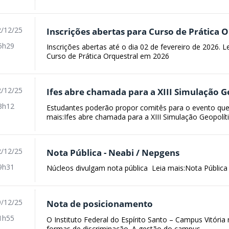
/12/25
Inscrições abertas para Curso de Prática 
5h29
Inscrições abertas até o dia 02 de fevereiro de 2026. L
Curso de Prática Orquestral em 2026
/12/25
Ifes abre chamada para a XIII Simulação Ge
3h12
Estudantes poderão propor comitês para o evento qu
mais:Ifes abre chamada para a XIII Simulação Geopolíti
/12/25
Nota Pública - Neabi / Nepgens
9h31
Núcleos divulgam nota pública Leia mais:Nota Pública
/12/25
Nota de posicionamento
1h55
O Instituto Federal do Espírito Santo – Campus Vitória
formas de discriminação. A gestão do campus...