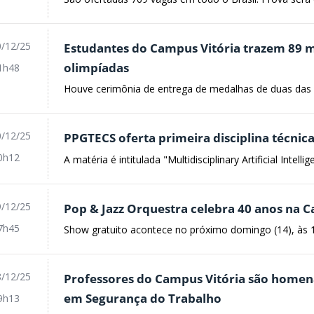
/12/25
Estudantes do Campus Vitória trazem 89 
olimpíadas
1h48
Houve cerimônia de entrega de medalhas de duas das
/12/25
PPGTECS oferta primeira disciplina técnic
0h12
A matéria é intitulada "Multidisciplinary Artificial Intellig
/12/25
Pop & Jazz Orquestra celebra 40 anos na 
7h45
Show gratuito acontece no próximo domingo (14), às 
/12/25
Professores do Campus Vitória são homen
em Segurança do Trabalho
9h13