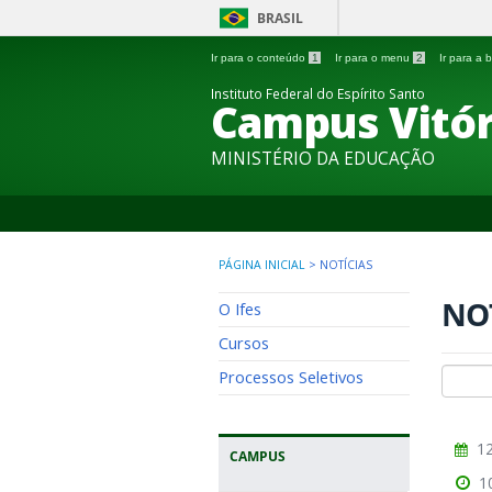
BRASIL
Ir para o conteúdo
1
Ir para o menu
2
Ir para a
Instituto Federal do Espírito Santo
Campus Vitór
MINISTÉRIO DA EDUCAÇÃO
PÁGINA INICIAL
>
NOTÍCIAS
NO
O Ifes
Cursos
Processos Seletivos
12
CAMPUS
1