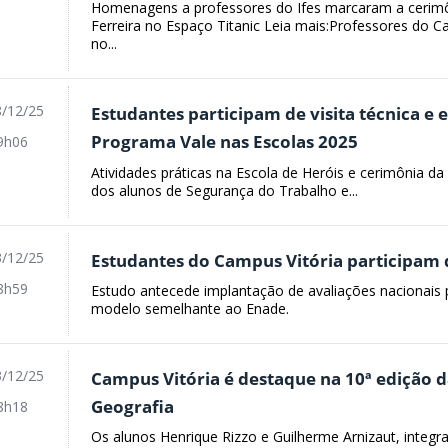
Homenagens a professores do Ifes marcaram a cerimôn
Ferreira no Espaço Titanic Leia mais:Professores do
no...
/12/25
Estudantes participam de visita técnica e
Programa Vale nas Escolas 2025
9h06
Atividades práticas na Escola de Heróis e cerimônia d
dos alunos de Segurança do Trabalho e...
/12/25
Estudantes do Campus Vitória participam 
8h59
Estudo antecede implantação de avaliações nacionais 
modelo semelhante ao Enade.
/12/25
Campus Vitória é destaque na 10ª edição d
Geografia
8h18
Os alunos Henrique Rizzo e Guilherme Arnizaut, integr