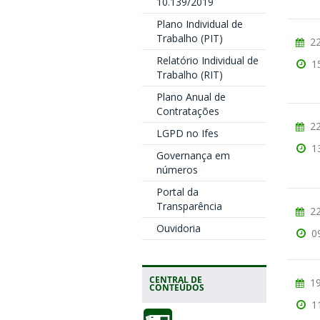
10.139/2019
Plano Individual de
Trabalho (PIT)
22
Relatório Individual de
1
Trabalho (RIT)
Plano Anual de
Contratações
22
LGPD no Ifes
1
Governança em
números
Portal da
Transparência
22
Ouvidoria
0
CENTRAL DE
19
CONTEÚDOS
1