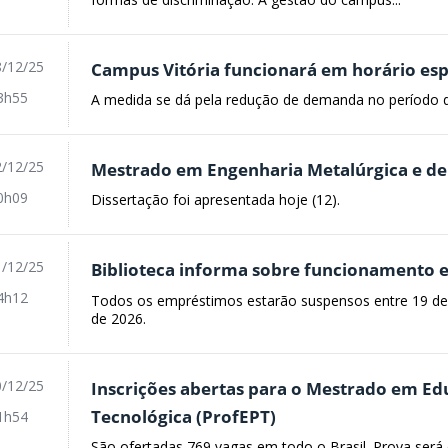
/12/25
Campus Vitória funcionará em horário esp
3h55
A medida se dá pela redução de demanda no período da
/12/25
Mestrado em Engenharia Metalúrgica e de 
0h09
Dissertação foi apresentada hoje (12).
/12/25
Biblioteca informa sobre funcionamento e
4h12
Todos os empréstimos estarão suspensos entre 19 de
de 2026.
/12/25
Inscrições abertas para o Mestrado em Edu
Tecnológica (ProfEPT)
1h54
São ofertadas 769 vagas em todo o Brasil. Prova será 