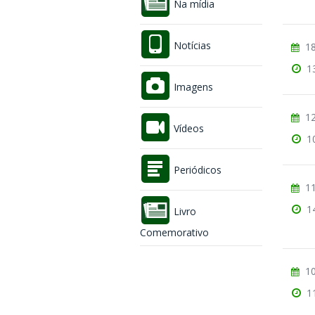
Na mídia
Notícias
18
1
Imagens
12
Vídeos
1
Periódicos
11
1
Livro
Comemorativo
10
1