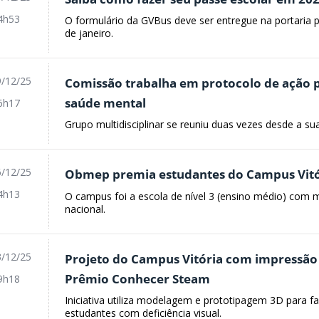
4h53
O formulário da GVBus deve ser entregue na portaria pr
de janeiro.
/12/25
Comissão trabalha em protocolo de ação pa
saúde mental
6h17
Grupo multidisciplinar se reuniu duas vezes desde a sua
/12/25
Obmep premia estudantes do Campus Vitó
4h13
O campus foi a escola de nível 3 (ensino médio) com m
nacional.
/12/25
Projeto do Campus Vitória com impressão 
Prêmio Conhecer Steam
9h18
Iniciativa utiliza modelagem e prototipagem 3D para fa
estudantes com deficiência visual.