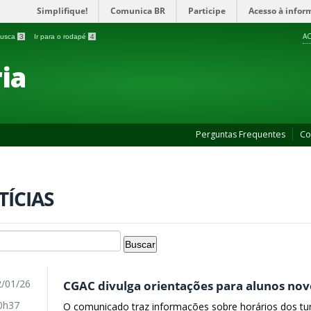
Simplifique!
Comunica BR
Participe
Acesso à infor
AC
 busca
3
Ir para o rodapé
4
ia
Perguntas Frequentes
Co
TÍCIAS
/01/26
CGAC divulga orientações para alunos nov
0h37
O comunicado traz informações sobre horários dos tu