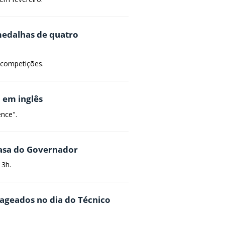
medalhas de quatro
 competições.
a em inglês
ence".
Casa do Governador
13h.
ageados no dia do Técnico