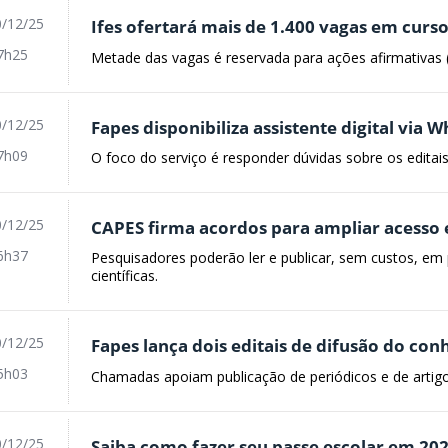
/12/25
Ifes ofertará mais de 1.400 vagas em curs
7h25
Metade das vagas é reservada para ações afirmativas (
/12/25
Fapes disponibiliza assistente digital via 
7h09
O foco do serviço é responder dúvidas sobre os editai
/12/25
CAPES firma acordos para ampliar acesso e
6h37
Pesquisadores poderão ler e publicar, sem custos, em 
científicas.
/12/25
Fapes lança dois editais de difusão do co
5h03
Chamadas apoiam publicação de periódicos e de artigo
/12/25
Saiba como fazer seu passe escolar em 20