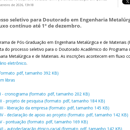
vereiro de 2026, 13h18
sso seletivo para Doutorado em Engenharia Metalúrgi
uxo contínuo até 1º de dezembro.
rama de Pós-Graduação em Engenharia Metalúrgica e de Materiais (P
ata do processo seletivo para o Doutorado Acadêmico do Programa 
aria Metalúrgica e de Materiais. As inscrições acontecem em fluxo c
rio eletrônico
.
 (formato .pdf, tamanho 392 KB)
em libras
I - cronograma (formato .pdf, tamanho 202 KB)
II - projeto de pesquisa (formato .pdf, tamanho 184 KB)
III - liberação da empresa (formato .pdf, tamanho 145 KB)
IV - declaração de apoio ao projeto (formato .pdf, tamanho 142 KB)
V - pontuação (formato .pdf, tamanho 169 KB)
VI - autodeclaração étnico-racial (formato .pdf, tamanho 142 KB)