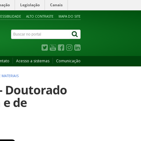
mação
Legislação
Canais
ESSIBILIDADE
ALTO CONTRASTE
MAPA DO SITE
ntato
Acesso a sistemas
Comunicação
 MATERIAIS
 - Doutorado
 e de