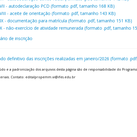
VII - autodeclaração PCD (formato .pdf, tamanho 168 KB)
VIII - aceite de orientação (formato .pdf, tamanho 143 KB)
IX - documentação para matrícula (formato .pdf, tamanho 151 KB)
X - não-exercício de atividade remunerada (formato .pdf, tamanho 1
ário de inscrição
ado definitivo das inscrições realizadas em janeiro/2026 (formato .p
do e a padronização dos arquivos desta página são de responsabilidade do Progra
eriais. Contato: editalpropemm.vi@ifes.edu.br