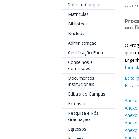
Sobre o Campus
05 de Fe
Matrículas
Proce
Biblioteca
em fl
Núcleos
Administração
O Prog
Certificação Enem
que tr
Engenh
Conselhos e
formulá
Comissões
Documentos
Edital
Institucionais
Edital 
Editais do Campus
Anexo 
Extensão
Anexo 
Pesquisa e Pós-
Anexo 
Graduação
Anexo 
Egressos
Anexo 
Anexo 
Estágio