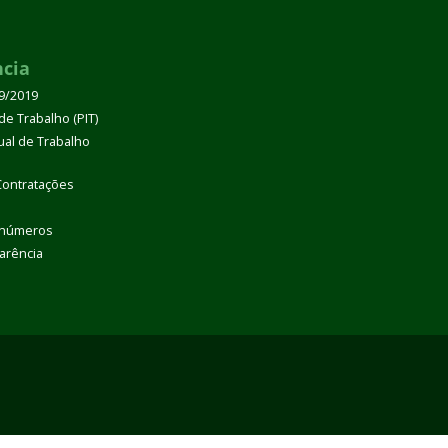
ncia
39/2019
de Trabalho (PIT)
dual de Trabalho
Contratações
 números
arência