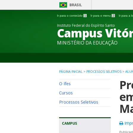
BRASIL
Ir para o conteúdo
1
Ir para o menu
2
Ir para a
Instituto Federal do Espírito Santo
Campus Vitór
MINISTÉRIO DA EDUCAÇÃO
PÁGINA INICIAL
>
PROCESSOS SELETIVOS
>
ALU
Pr
O Ifes
em
Cursos
Processos Seletivos
Ma
Impr
CAMPUS
Publicad