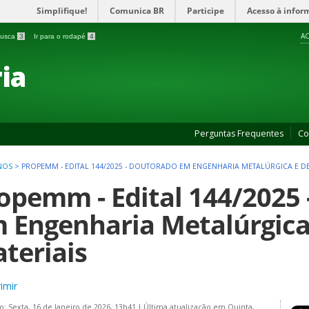
Simplifique!
Comunica BR
Participe
Acesso à infor
AC
 busca
3
Ir para o rodapé
4
ia
Perguntas Frequentes
Co
NOS
>
PROPEMM - EDITAL 144/2025 - DOUTORADO EM ENGENHARIA METALÚRGICA E DE
opemm - Edital 144/2025
 Engenharia Metalúrgica
teriais
imir
o: Sexta, 16 de Janeiro de 2026, 13h41
|
Última atualização em Quinta,