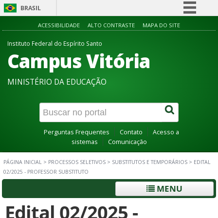
BRASIL
Simplifique!
ACESSIBILIDADE
ALTO CONTRASTE
MAPA DO SITE
Comunica BR
Instituto Federal do Espírito Santo
Campus Vitória
Participe
Acesso à informação
MINISTÉRIO DA EDUCAÇÃO
Legislação
Canais
Perguntas Frequentes
Contato
Acesso a
sistemas
Comunicação
PÁGINA INICIAL
>
PROCESSOS SELETIVOS
>
SUBSTITUTOS E TEMPORÁRIOS
>
EDITAL
02/2025 - PROFESSOR SUBSTITUTO
MENU
Edital 02/2025 -