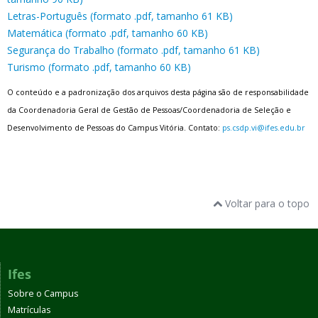
Letras-Português (formato .pdf, tamanho 61 KB)
Matemática (formato .pdf, tamanho 60 KB)
Segurança do Trabalho (formato .pdf, tamanho 61 KB)
Turismo (formato .pdf, tamanho 60 KB)
O conteúdo e a padronização dos arquivos desta página são de responsabilidade
da Coordenadoria Geral de Gestão de Pessoas/Coordenadoria de Seleção e
Desenvolvimento de Pessoas do Campus Vitória. Contato:
ps.csdp.vi@ifes.edu.br
Voltar para o topo
Ifes
Sobre o Campus
Matrículas