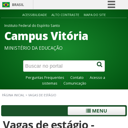
BRASIL
Simplifique!
ACESSIBILIDADE
ALTO CONTRASTE
MAPA DO SITE
Comunica BR
Instituto Federal do Espírito Santo
Campus Vitória
Participe
Acesso à informação
MINISTÉRIO DA EDUCAÇÃO
Legislação
Canais
Perguntas Frequentes
Contato
Acesso a
sistemas
Comunicação
PÁGINA INICIAL
>
VAGAS DE ESTÁGIO
MENU
Vagas de estágio -