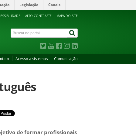
mação
Legislação
Canais
ESSIBILIDADE
ALTO CONTRASTE
MAPA DO SITE
ntato
Acesso a sistemas
Comunicação
rtuguês
etivo de formar profissionais