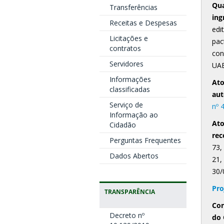
Qua
Transferências
ing
Receitas e Despesas
edi
Licitações e
pac
contratos
con
Servidores
UA
Informações
Ato
classificadas
aut
Serviço de
nº 
Informação ao
Ato
Cidadão
re
Perguntas Frequentes
73,
Dados Abertos
21,
30/
Pro
TRANSPARÊNCIA
Con
Decreto nº
do