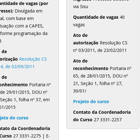
ntidade de vagas (por
via Sisu
resso):
Divulgada em
Quantidade de vagas
40
tal, com base em
vagas
tuação com a CAPES,
forme programação da
Ato de
B
autorização
Resolução CS
nº 03/2011, de 23/02/2011
 de
orização
Resolução CS
Ato de
44, de 02/09/2011
reconhecimento
Portaria nº
65, de 28/01/2015, DOU nº
 de
21, Seção 1, folha nº 27,
conhecimento
Portaria nº
30/01/
 de 29/01/2015, DOU nº
 Seção 1, folha nº 37, em
Projeto do curso
01/2015
Contato da Coordenadoria
jeto do curso
do Curso
27 3331-2257
tato da Coordenadoria
 Curso
27 3331-2275 | E-