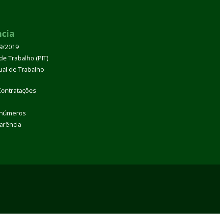
ncia
39/2019
de Trabalho (PIT)
dual de Trabalho
Contratações
 números
arência