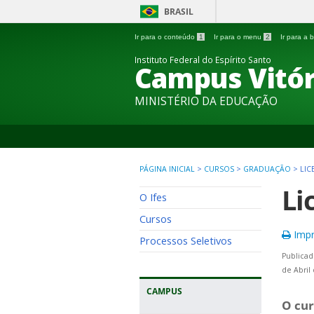
BRASIL
Ir para o conteúdo
1
Ir para o menu
2
Ir para a
Instituto Federal do Espírito Santo
Campus Vitór
MINISTÉRIO DA EDUCAÇÃO
PÁGINA INICIAL
>
CURSOS
>
GRADUAÇÃO
>
LIC
Li
O Ifes
Cursos
Impr
Processos Seletivos
Publicad
de Abril
CAMPUS
O cur