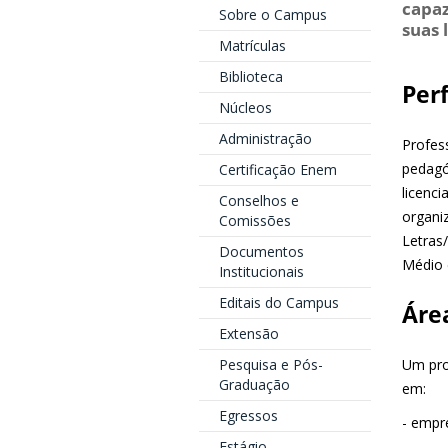
capaz
Sobre o Campus
suas 
Matrículas
Biblioteca
Perf
Núcleos
Administração
Profes
pedagóg
Certificação Enem
licenc
Conselhos e
organi
Comissões
Letras/
Documentos
Médio 
Institucionais
Editais do Campus
Áre
Extensão
Pesquisa e Pós-
Um pro
Graduação
em:
Egressos
- empre
Estágio