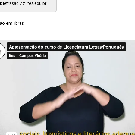
l: letrasad.vi@ifes.edu.br
ão em libras