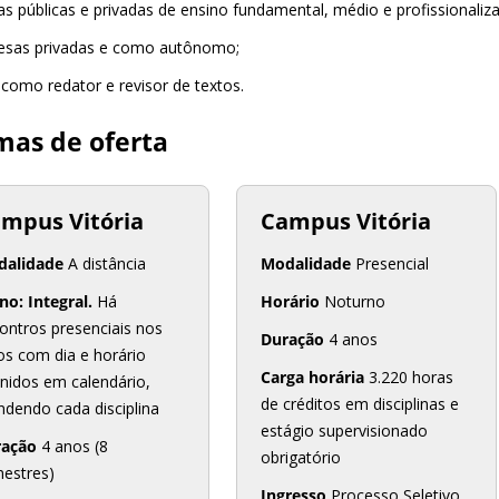
as públicas e privadas de ensino fundamental, médio e profissionaliza
esas privadas e como autônomo;
 como redator e revisor de textos.
mas de oferta
mpus Vitória
Campus Vitória
dalidade
A distância
Modalidade
Presencial
no: Integral.
Há
Horário
Noturno
ontros presenciais nos
Duração
4 anos
os com dia e horário
Carga horária
3.220 horas
inidos em calendário,
de créditos em disciplinas e
ndendo cada disciplina
estágio supervisionado
ração
4 anos (8
obrigatório
estres)
Ingresso
Processo Seletivo