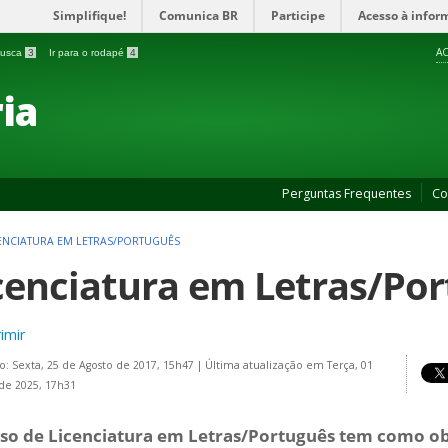
Simplifique!
Comunica BR
Participe
Acesso à infor
AC
 busca
3
Ir para o rodapé
4
ia
Perguntas Frequentes
Co
ENCIATURA EM LETRAS/PORTUGUÊS
cenciatura em Letras/Po
imir
o: Sexta, 25 de Agosto de 2017, 15h47
|
Última atualização em Terça, 01
 de 2025, 17h31
so de Licenciatura em Letras/Português tem como obj