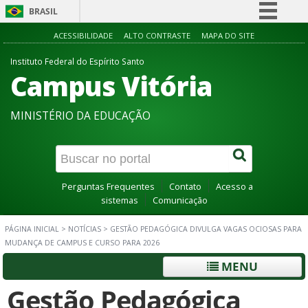
BRASIL
Simplifique!
ACESSIBILIDADE
ALTO CONTRASTE
MAPA DO SITE
Comunica BR
Instituto Federal do Espírito Santo
Campus Vitória
Participe
Acesso à informação
MINISTÉRIO DA EDUCAÇÃO
Legislação
Canais
Perguntas Frequentes
Contato
Acesso a
sistemas
Comunicação
PÁGINA INICIAL
>
NOTÍCIAS
>
GESTÃO PEDAGÓGICA DIVULGA VAGAS OCIOSAS PARA
MUDANÇA DE CAMPUS E CURSO PARA 2026
MENU
Gestão Pedagógica