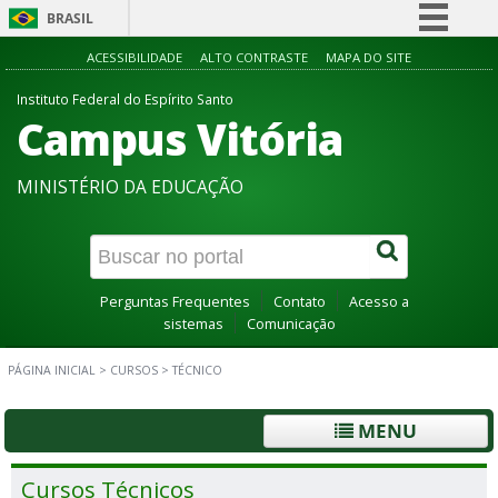
BRASIL
Simplifique!
ACESSIBILIDADE
ALTO CONTRASTE
MAPA DO SITE
Comunica BR
Instituto Federal do Espírito Santo
Campus Vitória
Participe
Acesso à informação
MINISTÉRIO DA EDUCAÇÃO
Legislação
Canais
Perguntas Frequentes
Contato
Acesso a
sistemas
Comunicação
PÁGINA INICIAL
>
CURSOS
>
TÉCNICO
MENU
Cursos Técnicos