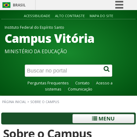
BRASIL
Simplifique!
ACESSIBILIDADE
ALTO CONTRASTE
MAPA DO SITE
Comunica BR
Instituto Federal do Espírito Santo
Campus Vitória
Participe
Acesso à informação
MINISTÉRIO DA EDUCAÇÃO
Legislação
Canais
Perguntas Frequentes
Contato
Acesso a
sistemas
Comunicação
PÁGINA INICIAL
>
SOBRE O CAMPUS
MENU
Sobre o Campus