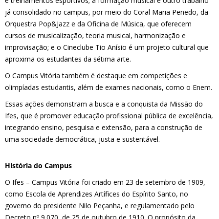
e treinamentos esportivos; a formação musical é outro trabalho
já consolidado no campus, por meio do Coral Maria Penedo, da
Orquestra Pop&Jazz e da Oficina de Música, que oferecem
cursos de musicalização, teoria musical, harmonização e
improvisação; e o Cineclube Tio Anísio é um projeto cultural que
aproxima os estudantes da sétima arte.
O Campus Vitória também é destaque em competições e
olimpíadas estudantis, além de exames nacionais, como o Enem.
Essas ações demonstram a busca e a conquista da Missão do
Ifes, que é promover educação profissional pública de excelência,
integrando ensino, pesquisa e extensão, para a construção de
uma sociedade democrática, justa e sustentável.
História do Campus
O Ifes – Campus Vitória foi criado em 23 de setembro de 1909,
como Escola de Aprendizes Artífices do Espírito Santo, no
governo do presidente Nilo Peçanha, e regulamentado pelo
Decreto nº 9.070, de 25 de outubro de 1910. O propósito da