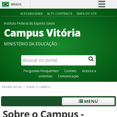
BRASIL
Simplifique!
ACESSIBILIDADE
ALTO CONTRASTE
MAPA DO SITE
Comunica BR
Instituto Federal do Espírito Santo
Campus Vitória
Participe
Acesso à informação
MINISTÉRIO DA EDUCAÇÃO
Legislação
Canais
Perguntas Frequentes
Contato
Acesso a
sistemas
Comunicação
PÁGINA INICIAL
>
SOBRE O CAMPUS
MENU
Sobre o Campus -