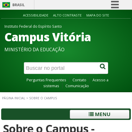
BRASIL
Simplifique!
ACESSIBILIDADE
ALTO CONTRASTE
MAPA DO SITE
Comunica BR
Instituto Federal do Espírito Santo
Campus Vitória
Participe
Acesso à informação
MINISTÉRIO DA EDUCAÇÃO
Legislação
Canais
Perguntas Frequentes
Contato
Acesso a
sistemas
Comunicação
PÁGINA INICIAL
>
SOBRE O CAMPUS
MENU
Sobre o Campus -