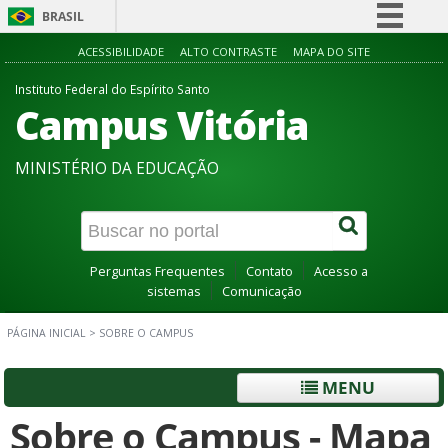
BRASIL
Simplifique!
ACESSIBILIDADE
ALTO CONTRASTE
MAPA DO SITE
Comunica BR
Instituto Federal do Espírito Santo
Campus Vitória
Participe
Acesso à informação
MINISTÉRIO DA EDUCAÇÃO
Legislação
Canais
Perguntas Frequentes
Contato
Acesso a
sistemas
Comunicação
PÁGINA INICIAL
>
SOBRE O CAMPUS
MENU
Sobre o Campus - Mapa