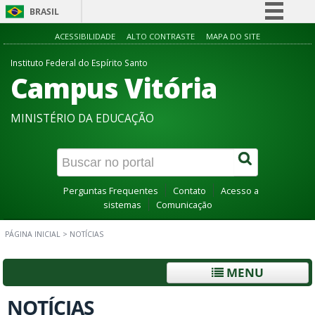
BRASIL
Simplifique!
ACESSIBILIDADE
ALTO CONTRASTE
MAPA DO SITE
Comunica BR
Instituto Federal do Espírito Santo
Campus Vitória
Participe
Acesso à informação
MINISTÉRIO DA EDUCAÇÃO
Legislação
Canais
Perguntas Frequentes
Contato
Acesso a
sistemas
Comunicação
PÁGINA INICIAL
>
NOTÍCIAS
MENU
NOTÍCIAS