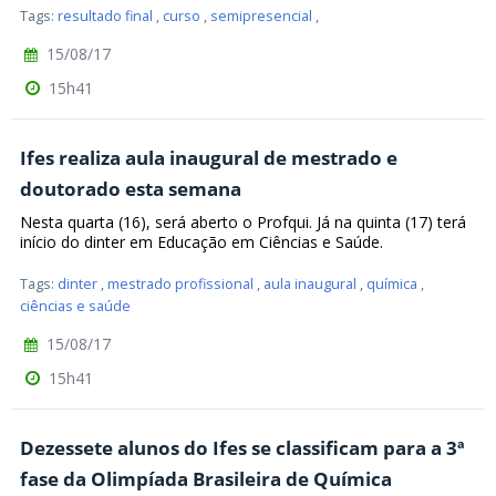
Tags:
resultado final
,
curso
,
semipresencial
,
15/08/17
15h41
Ifes realiza aula inaugural de mestrado e
doutorado esta semana
Nesta quarta (16), será aberto o Profqui. Já na quinta (17) terá
início do dinter em Educação em Ciências e Saúde.
Tags:
dinter
,
mestrado profissional
,
aula inaugural
,
química
,
ciências e saúde
15/08/17
15h41
Dezessete alunos do Ifes se classificam para a 3ª
fase da Olimpíada Brasileira de Química