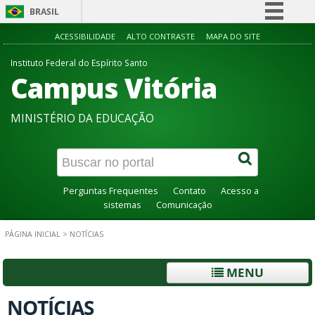
BRASIL
Simplifique!
ACESSIBILIDADE
ALTO CONTRASTE
MAPA DO SITE
Comunica BR
Instituto Federal do Espírito Santo
Campus Vitória
Participe
Acesso à informação
MINISTÉRIO DA EDUCAÇÃO
Legislação
Canais
Perguntas Frequentes
Contato
Acesso a
sistemas
Comunicação
PÁGINA INICIAL
>
NOTÍCIAS
MENU
NOTÍCIAS