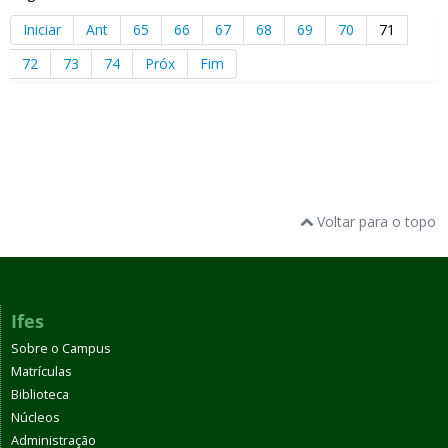
Iniciar
Ant
65
66
67
68
69
70
71
72
73
74
Próx
Fim
Voltar para o topo
Ifes
Sobre o Campus
Matrículas
Biblioteca
Núcleos
Administração